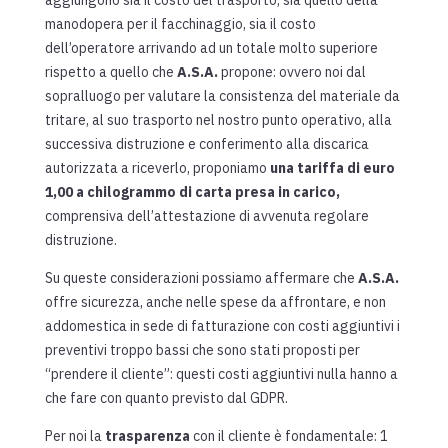
aggiungono sia il costo del trasporto, sia quello della
manodopera per il facchinaggio, sia il costo
dell’operatore arrivando ad un totale molto superiore
rispetto a quello che
A.S.A.
propone: ovvero noi dal
sopralluogo per valutare la consistenza del materiale da
tritare, al suo trasporto nel nostro punto operativo, alla
successiva distruzione e conferimento alla discarica
autorizzata a riceverlo, proponiamo
una tariffa di euro
1,00 a chilogrammo di carta presa
in carico,
comprensiva dell’attestazione di avvenuta regolare
distruzione.
Su queste considerazioni possiamo affermare che
A.S.A.
offre sicurezza, anche nelle spese da affrontare, e non
addomestica in sede di fatturazione con costi aggiuntivi i
preventivi troppo bassi che sono stati proposti per
“prendere il cliente”: questi costi aggiuntivi nulla hanno a
che fare con quanto previsto dal GDPR.
Per noi la
trasparenza
con il cliente è fondamentale: 1