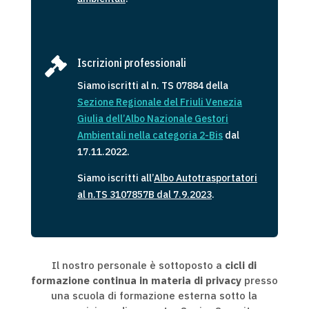

Iscrizioni professionali
Siamo iscritti al n. TS 07884 della
Sezione Regionale del Friuli Venezia
Giulia dell’Albo Nazionale Gestori
Ambientali
ne
lla
categoria 2-Bis
dal
17.11.2022.
Siamo iscritti all’
Albo Autotrasportatori
al n.TS 3107857B dal 7.9.2023
.
Il nostro personale è sottoposto a
cicli di
formazione continua in materia di privacy
presso
una scuola di formazione esterna sotto la