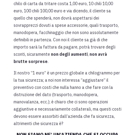
chilo di carta da tritare costa 1,00 euro, 10 chili 10,00
euro, 100 chili 100,00 euro e via dicendo, il cliente sa
quello che spenderà, non dovrà aspettarsi dei
sovrapprezzi dovuti a spese accessorie, quali trasporto,
manodopera, facchinaggio che non sono assolutamente
definibili in partenza. Con noi il cliente sa già di che
importo sarà la fattura da pagare, potrà trovare degli
sconti, sicuramente
non degli aumenti
,
non avrà
brutte sorprese
.
Il nostro “1 euro” è un prezzo globale a chilogrammo per
la tua sicurezza; a noi non interessa “aggiustare” il
preventivo con costi che nulla hanno a che fare con la
distruzione del dato (trasporto, manodopera,
manovalanza, ecc.); è chiaro che ci sono operazioni
aggiuntive e necessariamente collaterali, ma questi costi
devono essere assorbiti dall’azienda che fa sicurezza,
altrimenti che sicurezza è?
NON SIAMO NE’ UN’AZIENDA CHE SI OCCUPA