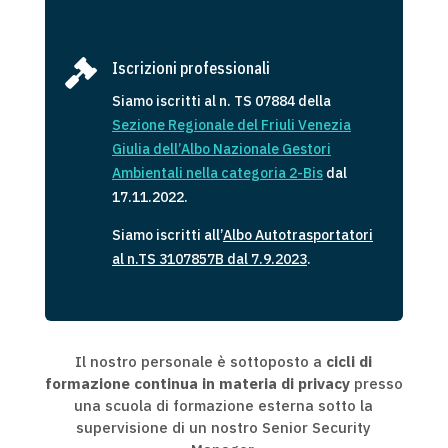

Iscrizioni professionali
Siamo iscritti al n. TS 07884 della
Sezione Regionale del Friuli Venezia
Giulia dell’Albo Nazionale Gestori
Ambientali
ne
lla
categoria 2-Bis
dal
17.11.2022.
Siamo iscritti all’
Albo Autotrasportatori
al n.TS 3107857B dal 7.9.2023
.
Il nostro personale è sottoposto a
cicli di
formazione continua in materia di privacy
presso
una scuola di formazione esterna sotto la
supervisione di un nostro Senior Security