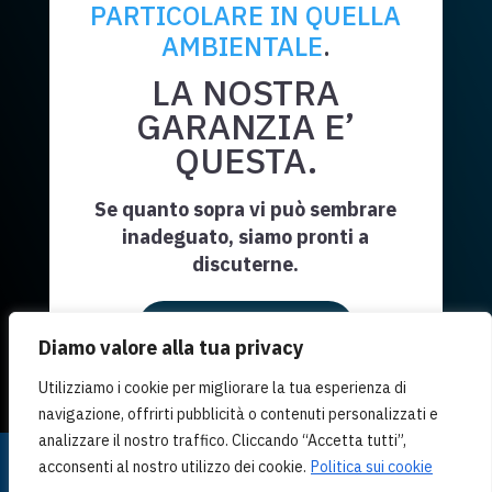
PARTICOLARE IN QUELLA
AMBIENTALE
.
LA NOSTRA
GARANZIA E’
QUESTA.
Se quanto sopra vi può sembrare
inadeguato, siamo pronti a
discuterne.
Richiedi Informazioni
Diamo valore alla tua privacy
Utilizziamo i cookie per migliorare la tua esperienza di
navigazione, offrirti pubblicità o contenuti personalizzati e
analizzare il nostro traffico. Cliccando “Accetta tutti”,
A.S.A. - Divisione di Polinvestigations s.r.l. - via
acconsenti al nostro utilizzo dei cookie.
Politica sui cookie
Imbriani 2, 34122 Trieste | P.iva 00689020329 |