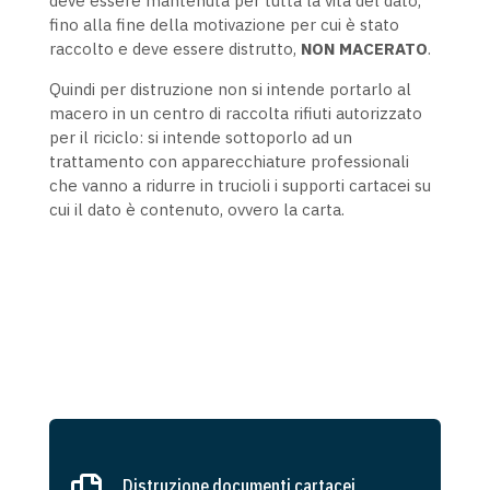
deve essere mantenuta per tutta la vita del dato,
fino alla fine della motivazione per cui è stato
raccolto e deve essere distrutto,
NON MACERATO
.
Quindi per distruzione non si intende portarlo al
macero in un centro di raccolta rifiuti autorizzato
per il riciclo: si intende sottoporlo ad un
trattamento con apparecchiature professionali
che vanno a ridurre in trucioli i supporti cartacei su
cui il dato è contenuto, ovvero la carta.
Distruzione documenti cartacei