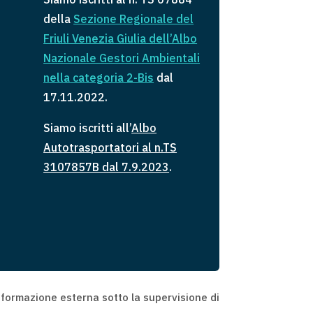
della
Sezione Regionale del
Friuli Venezia Giulia dell’Albo
Nazionale Gestori Ambientali
ne
lla
categoria 2-Bis
dal
17.11.2022.
Siamo iscritti all’
Albo
Autotrasportatori al n.TS
3107857B dal 7.9.2023
.
formazione esterna sotto la supervisione di