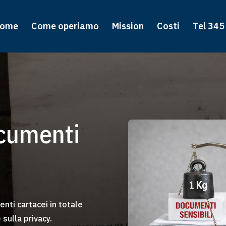
ome
Come operiamo
Mission
Costi
Tel 345
ocumenti
nti cartacei in totale
sulla privacy.