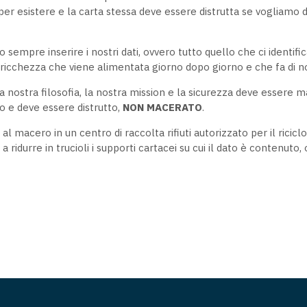
per esistere e la carta stessa deve essere distrutta se vogliamo dis
 sempre inserire i nostri dati, ovvero tutto quello che ci identifica
 ricchezza che viene alimentata giorno dopo giorno e che fa di n
nostra filosofia, la nostra mission e la sicurezza deve essere man
to e deve essere distrutto,
NON MACERATO
.
 al macero in un centro di raccolta rifiuti autorizzato per il ricic
idurre in trucioli i supporti cartacei su cui il dato è contenuto, 