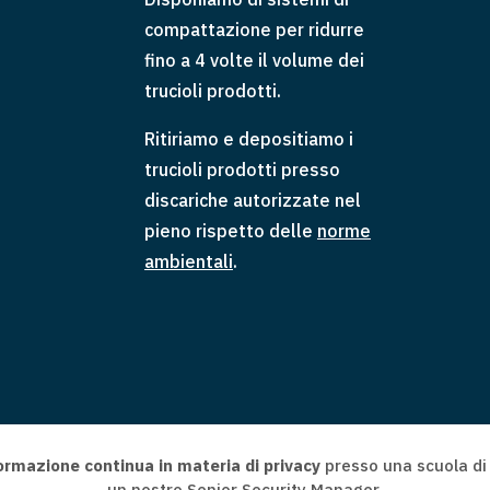
compattazione per ridurre
fino a 4 volte il volume dei
trucioli prodotti.
Ritiriamo e depositiamo i
trucioli prodotti presso
discariche autorizzate nel
pieno rispetto delle
norme
ambientali
.
 formazione continua in materia di privacy
presso una scuola di 
un nostro Senior Security Manager.