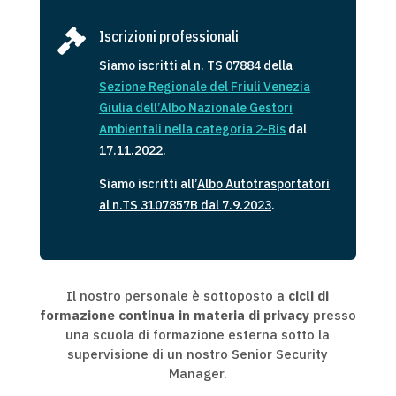

Iscrizioni professionali
Siamo iscritti al n. TS 07884 della
Sezione Regionale del Friuli Venezia
Giulia dell’Albo Nazionale Gestori
Ambientali
ne
lla
categoria 2-Bis
dal
17.11.2022.
Siamo iscritti all’
Albo Autotrasportatori
al n.TS 3107857B dal 7.9.2023
.
Il nostro personale è sottoposto a
cicli di
formazione continua in materia di privacy
presso
una scuola di formazione esterna sotto la
supervisione di un nostro Senior Security
Manager.