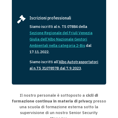

Iscrizioni professionali
Siamo iscritti al n. TS 07884 della
Sezione Regionale del Friuli Venezia
Giulia dell’Albo Nazionale Gestori
Ambientali
ne
lla
categoria 2-Bis
dal
17.11.2022.
Siamo iscritti all’
Albo Autotrasportatori
al n.TS 3107857B dal 7.9.2023
.
Il nostro personale è sottoposto a
cicli di
formazione continua in materia di privacy
presso
una scuola di formazione esterna sotto la
supervisione di un nostro Senior Security