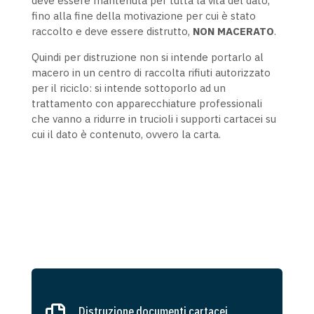
deve essere mantenuta per tutta la vita del dato,
fino alla fine della motivazione per cui è stato
raccolto e deve essere distrutto,
NON MACERATO
.
Quindi per distruzione non si intende portarlo al
macero in un centro di raccolta rifiuti autorizzato
per il riciclo: si intende sottoporlo ad un
trattamento con apparecchiature professionali
che vanno a ridurre in trucioli i supporti cartacei su
cui il dato è contenuto, ovvero la carta.
Distruzione documenti cartacei