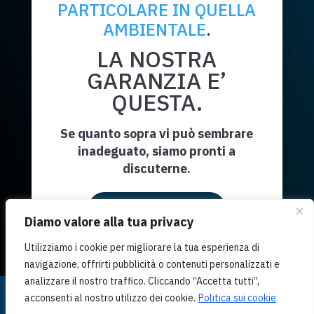
PARTICOLARE IN QUELLA
AMBIENTALE
.
LA NOSTRA
GARANZIA E’
QUESTA.
Se quanto sopra vi può sembrare
inadeguato, siamo pronti a
discuterne.
Richiedi Informazioni
Diamo valore alla tua privacy
Utilizziamo i cookie per migliorare la tua esperienza di
navigazione, offrirti pubblicità o contenuti personalizzati e
analizzare il nostro traffico. Cliccando “Accetta tutti”,
A.S.A. - Divisione di Polinvestigations s.r.l. - via
acconsenti al nostro utilizzo dei cookie.
Politica sui cookie
Imbriani 2, 34122 Trieste | P.iva 00689020329 |